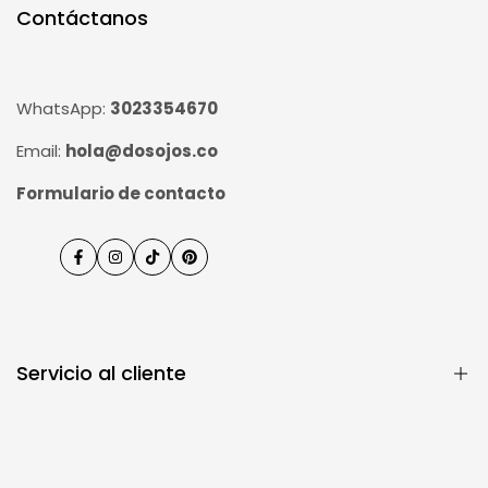
Contáctanos
WhatsApp:
3023354670
Email:
hola@dosojos.co
Formulario de contacto
Facebook
Instagram
TikTok
Pinterest
Servicio al cliente
Costos y tiempos de envío